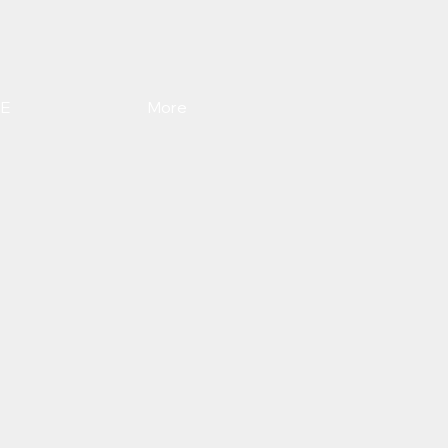
E
More