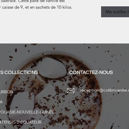
Sastradi. Cette pâte de vanille est
 caisse de 9, et en sachets de 10 kilos.
Me notifier 
S COLLECTIONS
CONTACTEZ-NOUS
reception@colibrivanille
URBON
VA
POUASIE-NOUVELLE-GUINÉE
ITENSIS D'EQUATEUR