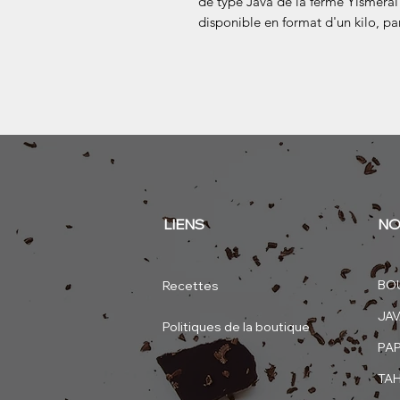
de type Java de la ferme Yismerai 
disponible en format d'un kilo, par
LIENS
NO
BO
Recettes
JA
Politiques de la boutique
PA
TAH