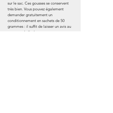
sur le sac. Ces gousses se conservent
très bien. Vous pouvez également
demander gratuitement un
conditionnement en sachets de 50
grammes : il suffit de laisser un avis au
moment de l'achat.
NOS COLLECTIONS
BOURBON
JAVA
PAPOUASIE-NOUVELLE-GUINÉE
TAHITENSIS D'EQUATEUR
MEXIQUE
AUTRES ARTICLES