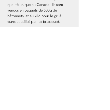
qualité unique au Canada! Ils sont
vendus en paquets de 500g de
bâtonnets; et au kilo pour le grué
(surtout utilisé par les brasseurs).
NOS COLLECTIONS
BOURBON
JAVA
PAPOUASIE-NOUVELLE-GUINÉE
TAHITENSIS D'EQUATEUR
MEXIQUE
AUTRES ARTICLES