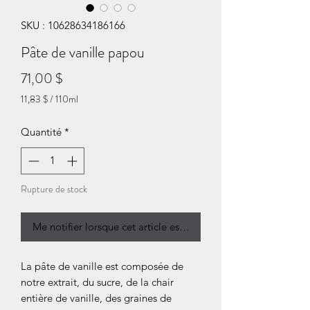
SKU : 10628634186166
Pâte de vanille papou
Prix
71,00 $
11,83 $
/
110ml
11,83 $
pour
Quantité
*
110
Millilitres
Rupture de stock
Me notifier lorsque cet article est disponible
La pâte de vanille est composée de
notre extrait, du sucre, de la chair
entière de vanille, des graines de