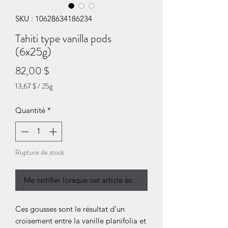
SKU : 10628634186234
Tahiti type vanilla pods
(6x25g)
Prix
82,00 $
13,67 $
/
25g
13,67 $
pour
Quantité
*
25
Grammes
Rupture de stock
Me notifier lorsque cet article est disponible
Ces gousses sont le résultat d'un
croisement entre la vanille planifolia et